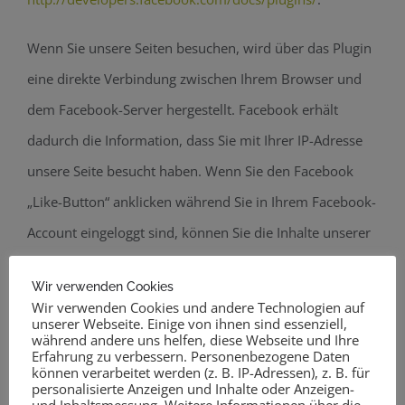
Wenn Sie unsere Seiten besuchen, wird über das Plugin
eine direkte Verbindung zwischen Ihrem Browser und
dem Facebook-Server hergestellt. Facebook erhält
dadurch die Information, dass Sie mit Ihrer IP-Adresse
unsere Seite besucht haben. Wenn Sie den Facebook
„Like-Button“ anklicken während Sie in Ihrem Facebook-
Account eingeloggt sind, können Sie die Inhalte unserer
Seiten auf Ihrem Facebook-Profil verlinken.
Wir verwenden Cookies
Dadurch kann Facebook den Besuch unserer Seiten
Wir verwenden Cookies und andere Technologien auf
unserer Webseite. Einige von ihnen sind essenziell,
Ihrem Benutzerkonto zuordnen. Wir weisen darauf hin,
während andere uns helfen, diese Webseite und Ihre
dass wir als Anbieter der Seiten keine Kenntnis vom
Erfahrung zu verbessern. Personenbezogene Daten
können verarbeitet werden (z. B. IP-Adressen), z. B. für
Inhalt der übermittelten Daten sowie deren Nutzung
personalisierte Anzeigen und Inhalte oder Anzeigen-